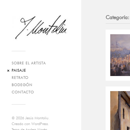
Categoría:
SOBRE EL ARTISTA
PAISAJE
RETRATO
BODEGÓN
CONTACTO
© 2026
Jesús Montoliu
.
Creado con
WordPress
.
Tema de
Anders Norén
.